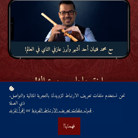
!مع محمد فتيان أحد أشهر وأبرز عازفي الناي في العالم
!اختر مايناسب مستواك
.نحن نستخدم ملفات تعريف الارتباط لتزويدك بالتجربة المثالية والتواصل
ذي الصلة
.
قبول ملفات تعريف الارتباط الفردية
or
إقرأ المزيد
مستوى مبتدئ
!فهمتها