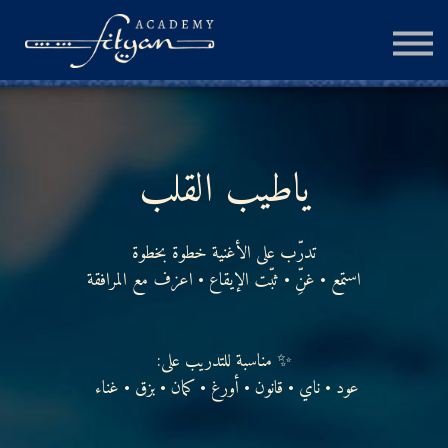
الجلسة الإستشارية
المزيد
تسجيل الدخول
ياطيب القلب
إنشاء حساب
تدرّب على الأغنية خطوة بخطوة
استمع • غنِّ • ثبّت الإيقاع • اعزف مع المرافقة
✨ مناسبة للتدريب على:
عود • ناي • قانون • أورغ • كمان • بزق • غناء