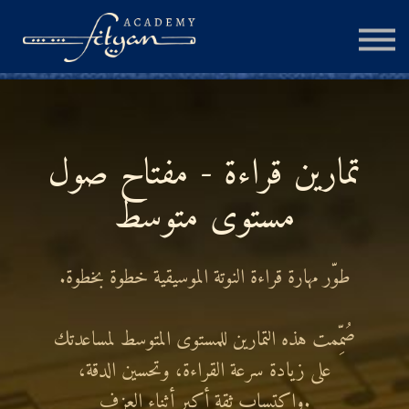
الجلسة الإستشارية
المزيد
تسجيل الدخول
تمارين قراءة - مفتاح صول
مستوى متوسط
إنشاء حساب
.طوّر مهارة قراءة النوتة الموسيقية خطوة بخطوة
صُمِّمت هذه التمارين للمستوى المتوسط لمساعدتك
على زيادة سرعة القراءة، وتحسين الدقة،
واكتساب ثقة أكبر أثناء العزف.