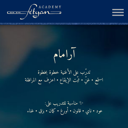
الجلسة الإستشارية
المزيد
تسجيل الدخول
آرامام
إنشاء حساب
تدرّب على الأغنية خطوة بخطوة
استمع • غنِّ • ثبّت الإيقاع • اعزف مع المرافقة
✨ مناسبة للتدريب على:
عود • ناي • قانون • أورغ • كمان • بزق • غناء