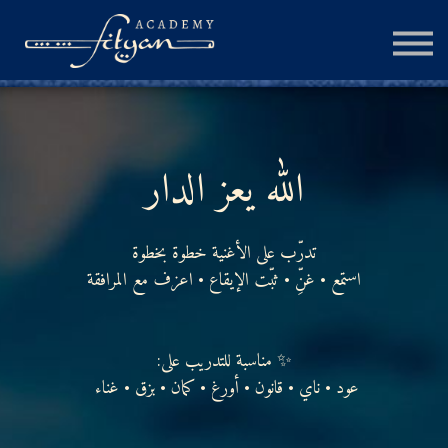
الجلسة الإستشارية
المزيد
تسجيل الدخول
الله يعز الدار
إنشاء حساب
تدرّب على الأغنية خطوة بخطوة
استمع • غنِّ • ثبّت الإيقاع • اعزف مع المرافقة
✨ مناسبة للتدريب على:
عود • ناي • قانون • أورغ • كمان • بزق • غناء