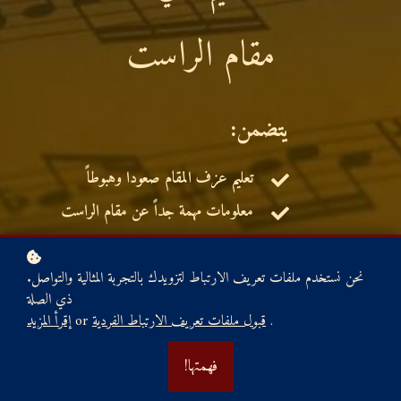
مقام الراست
:يتضمن
تعليم عزف المقام صعودا وهبوطاً
معلومات مهمة جداً عن مقام الراست
تمارين عملية عدد (٢) على مقام الراست
تعليم عزف أغنية: يامال الشام
.نحن نستخدم ملفات تعريف الارتباط لتزويدك بالتجربة المثالية والتواصل
ذي الصلة
تعليم عزف أغنية: صيد العصاري
.
قبول ملفات تعريف الارتباط الفردية
or
إقرأ المزيد
!فهمتها