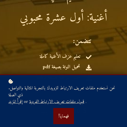
أغنية: أول عشرة محبوبي
:تتضمن
تعليم عزف الأغنية كاملة
تحميل النوتة بصيغة pdf
تحميل المرافقة بصيغة mb3
.نحن نستخدم ملفات تعريف الارتباط لتزويدك بالتجربة المثالية والتواصل
ذي الصلة
.
قبول ملفات تعريف الارتباط الفردية
or
إقرأ المزيد
10 $
ابدأ التدريب
!فهمتها