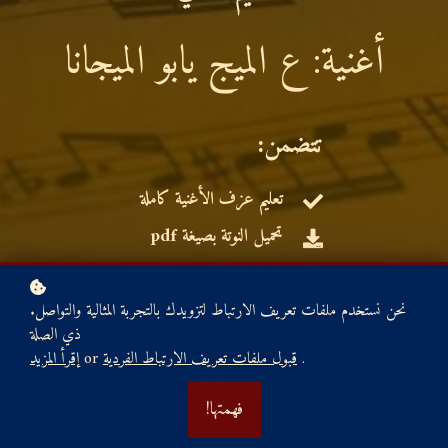
أغنية: ع الميج يابو الميجانا
:تتضمن
تعليم عزف الأغنية كاملة
تحميل النوتة بصيغة pdf
تحميل المرافقة بصيغة mb3
.نحن نستخدم ملفات تعريف الارتباط لتزويدك بالتجربة المثالية والتواصل
ذي الصلة
.
قبول ملفات تعريف الارتباط الفردية
or
إقرأ المزيد
10 $
ابدأ التدريب
!فهمتها