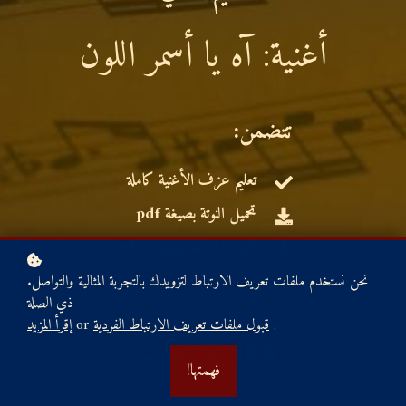
أغنية: آه يا أسمر اللون
:تتضمن
تعليم عزف الأغنية كاملة
تحميل النوتة بصيغة pdf
تحميل المرافقة بصيغة mb3
.نحن نستخدم ملفات تعريف الارتباط لتزويدك بالتجربة المثالية والتواصل
ذي الصلة
.
قبول ملفات تعريف الارتباط الفردية
or
إقرأ المزيد
10 $
ابدأ التدريب
!فهمتها